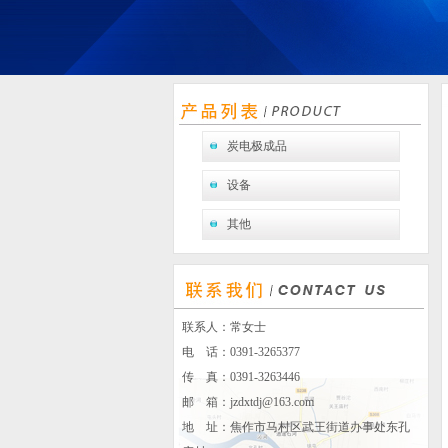
炭电极成品
设备
其他
联系人：常女士
电 话：0391-3265377
传 真：0391-3263446
邮 箱：
jzdxtdj@163.com
地 址：焦作市马村区武王街道办事处东孔