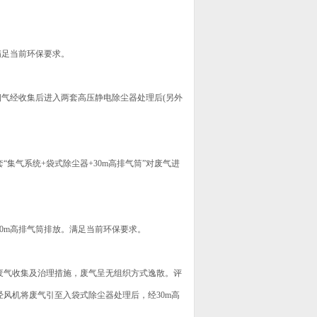
满足当前环保要求。
气经收集后进入两套高压静电除尘器处理后(另外
集气系统+袋式除尘器+30m高排气筒”对废气进
0m高排气筒排放。满足当前环保要求。
气收集及治理措施，废气呈无组织方式逸散。评
风机将废气引至入袋式除尘器处理后，经30m高