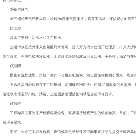
排气筒排放。
⑥锅炉废气
燃气锅炉废气经收集后，经过8m高排气筒排放，高度不达标，评估要求加高至3
(2)废水
废水主要有生活污水和生产废水。
生活污水直接外排入集聚区污水管网，进入万方污水处理厂处理后，排入大沙河
除尘废水、生炭电极块冷却水，上述废水经冷却或沉淀后回用、不外排，满足当前
(3)固废
固废有混捏成型、焙烧产生的不合格炭电极块、除尘设施收集的石墨粉、煅后石
不合格炭电极块暂存于厂区堆棚，定期破碎回用于生产;除尘器收集的石墨粉、煅
活垃圾由环卫部门统一清运。上述固废治理措施均满足当前环保要求。
(4)噪声
工程噪声主要为生产过程各类设备、泵类运行过程产生的设备噪声。目前，工程
前环保要求。
形式：公众可采取发传真、寄信或发电子邮件等书面形式将意见提交给建设单