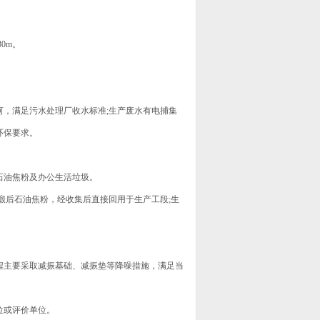
0m。
，满足污水处理厂收水标准;生产废水有电捕集
环保要求。
油焦粉及办公生活垃圾。
后石油焦粉，经收集后直接回用于生产工段;生
主要采取减振基础、减振垫等降噪措施，满足当
位或评价单位。