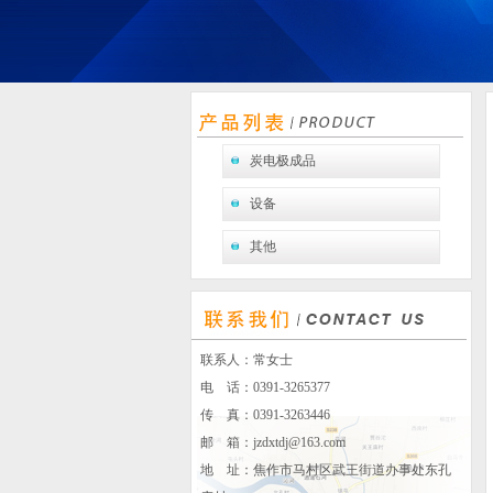
炭电极成品
设备
其他
联系人：常女士
电 话：0391-3265377
传 真：0391-3263446
邮 箱：
jzdxtdj@163.com
地 址：焦作市马村区武王街道办事处东孔