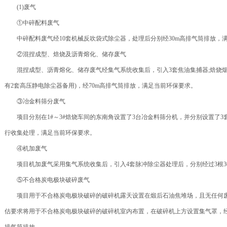
(1)废气
①中碎配料废气
中碎配料废气经10套机械反吹袋式除尘器，处理后分别经30m高排气筒排放，
②混捏成型、焙烧及沥青熔化、储存废气
混捏成型、沥青熔化、储存废气经集气系统收集后，引入3套焦油集捕器;焙烧烟
有2套高压静电除尘器备用)，经70m高排气筒排放，满足当前环保要求。
③冶金料筛分废气
项目分别在1#～3#焙烧车间的东南角设置了3台冶金料筛分机，并分别设置了3套“
行收集处理，满足当前环保要求。
④机加废气
项目机加废气采用集气系统收集后，引入4套脉冲除尘器处理后，分别经过3根3
⑤不合格炭电极块破碎废气
项目用于不合格炭电极块破碎的破碎机露天设置在煅后石油焦堆场，且无任何废
估要求将用于不合格炭电极块破碎的破碎机室内布置，在破碎机上方设置集气罩，经