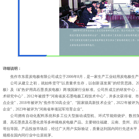
详细说明：
焦作市东星炭电极有限公司成立于2006年8月，是一家生产工业硅用炭电极生产
公司从建立之初，就始终坚守“以质量求生存，以创新谋发展”的经营思路。201
极》及《矿热炉用高石墨质炭电极》两项国家行业标准。公司所成立的研发中心，2
术研究中心”，2012年被授予“河南省炭石墨电极工程技术中心”，并多次获得省、市
点企业”，2018年被评为“焦作市50高企业”、“国家级高新技术企业”，2022年被
企业”，2023年被评为“河南省单项冠军培育企业”。
公司拥有自动化配料系统和多工位大型振动成型机、环式节能焙烧炉、数控加工机床
通、高石墨质及石墨化质等多种规格炭电极产品。主要销往福建、云南、贵州、四
哥拉等国。产品投放市场后，经过广大用户实际验证，质量达到国内同行先进水平
规模在国内同行业中位居前茅。