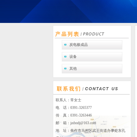
炭电极成品
设备
其他
联系人：常女士
电 话：0391-3265377
传 真：0391-3263446
邮 箱：
jzdxtdj@163.com
地 址：焦作市马村区武王街道办事处东孔