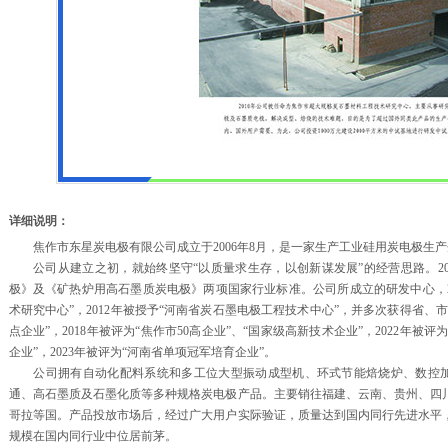
详细说明：
焦作市东星炭电极有限公司成立于2006年8月，是一家生产工业硅用炭电极生产
公司从建立之初，就始终坚守“以质量求生存，以创新谋发展”的经营思路。201
极》及《矿热炉用高石墨质炭电极》两项国家行业标准。公司所成立的研发中心，2
术研究中心”，2012年被授予“河南省炭石墨电极工程技术中心”，并多次获得省、市
点企业”，2018年被评为“焦作市50高企业”、“国家级高新技术企业”，2022年被
企业”，2023年被评为“河南省单项冠军培育企业”。
公司拥有自动化配料系统和多工位大型振动成型机、环式节能焙烧炉、数控加工机床
通、高石墨质及石墨化质等多种规格炭电极产品。主要销往福建、云南、贵州、四
哥拉等国。产品投放市场后，经过广大用户实际验证，质量达到国内同行先进水平
规模在国内同行业中位居前茅。