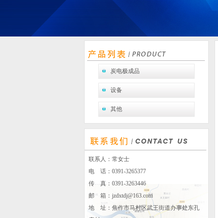
炭电极成品
设备
其他
联系人：常女士
电 话：0391-3265377
传 真：0391-3263446
邮 箱：
jzdxtdj@163.com
地 址：焦作市马村区武王街道办事处东孔