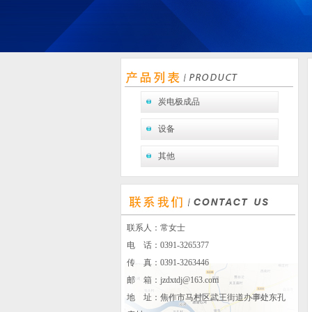
炭电极成品
设备
其他
联系人：常女士
电 话：0391-3265377
传 真：0391-3263446
邮 箱：
jzdxtdj@163.com
地 址：焦作市马村区武王街道办事处东孔