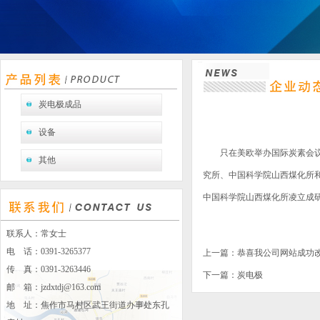
炭电极成品
设备
只在美欧举办国际炭素会议的历史
其他
究所、中国科学院山西煤化所和
中国科学院山西煤化所凌立成
联系人：常女士
电 话：0391-3265377
上一篇：
恭喜我公司网站成功
传 真：0391-3263446
下一篇：
炭电极
邮 箱：
jzdxtdj@163.com
地 址：焦作市马村区武王街道办事处东孔