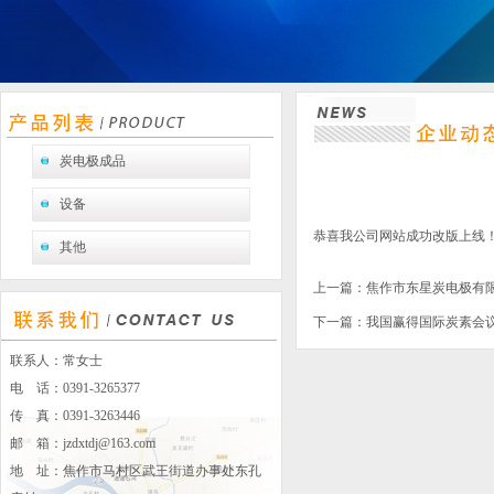
炭电极成品
设备
恭喜我公司网站成功改版上线
其他
上一篇：
焦作市东星炭电极有限
下一篇：
我国赢得国际炭素会
联系人：常女士
电 话：0391-3265377
传 真：0391-3263446
邮 箱：
jzdxtdj@163.com
地 址：焦作市马村区武王街道办事处东孔